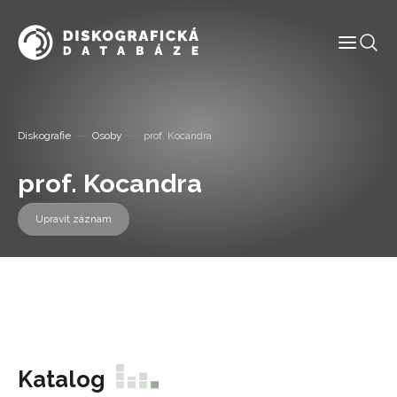
Informace
Diskografie
Osoby
prof. Kocandra
Labely
prof. Kocandra
Diskografie
Upravit záznam
Slovník pojmů
Osoby
Kontakt
Katalog