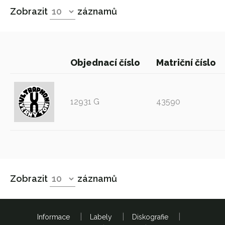
Zobrazit
záznamů
Objednací číslo
Matriční číslo
12931 G
43590
Zobrazit
záznamů
Informace
Labely
Diskografie