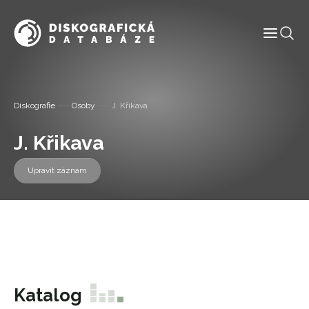
Informace
Diskografie
Osoby
J. Křikava
Labely
J. Křikava
Diskografie
Upravit záznam
Slovník pojmů
Osoby
Kontakt
Katalog