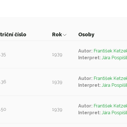
triční číslo
Rok
Osoby
Autor:
František Ketze
435
1939
Interpret:
Jára Pospíši
Autor:
František Ketze
436
1939
Interpret:
Jára Pospíši
Autor:
František Ketze
450
1939
Interpret:
Jára Pospíši