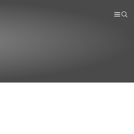
Informace
Labely
Diskografie
Slovník pojmů
Osoby
Kontakt