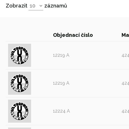
Zobrazit
záznamů
Objednací číslo
Ma
12219 A
42
12219 A
42
12224 A
42