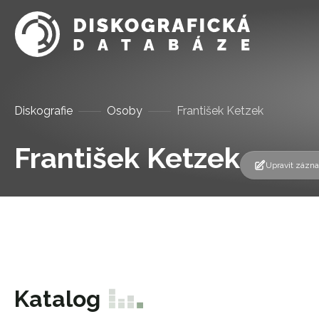
Diskografie
Osoby
František Ketzek
František Ketzek
Upravit zázn
Katalog