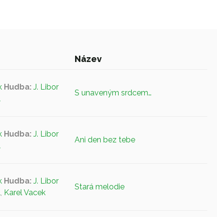
Název
k
Hudba:
J. Libor
S unaveným srdcem…
l
k
Hudba:
J. Libor
Ani den bez tebe
l
k
Hudba:
J. Libor
Stará melodie
l
,
Karel Vacek