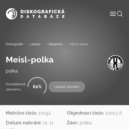
Informace
Diskografie
Labely
Ultraphon
Meisl-polka
Labely
Meisl-polka
Diskografie
polka
Slovník pojmů
Kompletnost
62
Upravit záznam
záznamu:
Osoby
Matriční číslo:
10192
Objednací číslo:
10013 A
Kontakt
Datum nahrání:
01. 11.
Žánr:
polka