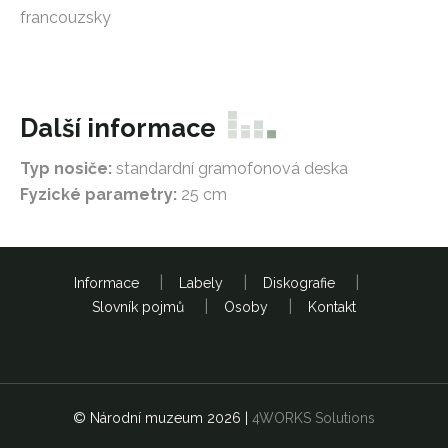
francouzsky
Další informace
Typ nosiče:
standardní gramofonová deska
Fyzické parametry:
25 cm
Informace
Labely
Diskografie
Slovník pojmů
Osoby
Kontakt
© Národní muzeum 2026
|
4WORKS Solutions