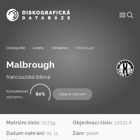
Informace
Diskografie
Labely
Ultraphon
Malbrough
Labely
Malbrough
Diskografie
francouzská lidová
Slovník pojmů
Kompletnost
60
Upravit záznam
záznamu:
Osoby
Matriční číslo:
15739
Objednací číslo:
12021 A
Kontakt
Datum nahrání:
01. 11.
Žánr:
píseň