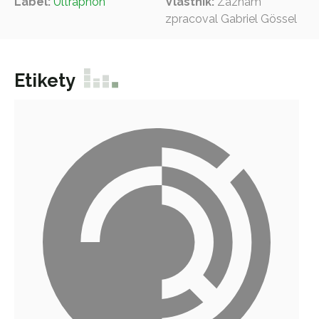
Label:
Ultraphon
Vlastník:
Záznam
zpracoval Gabriel Gössel
Etikety