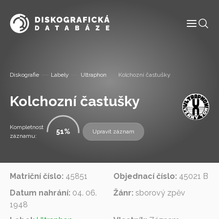
Informace
Diskografie
Labely
Ultraphon
Kolchozní častušky
Labely
Kolchozní častušky
Diskografie
Kompletnost
51
Upravit záznam
záznamu:
Slovník pojmů
Osoby
Matriční číslo:
45851
Objednací číslo:
45021 B
Datum nahrání:
04. 06.
Žánr:
sborový zpěv
Kontakt
1948