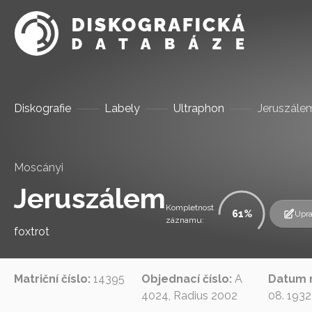
Diskografie
Labely
Ultraphon
Jeruszále
Moscányi
Jeruszálem
Kompletnost
61
Upra
záznamu:
foxtrot
Matriční číslo:
14395
Objednací číslo:
A
Datum 
4024, Radius 2002
08. 1932