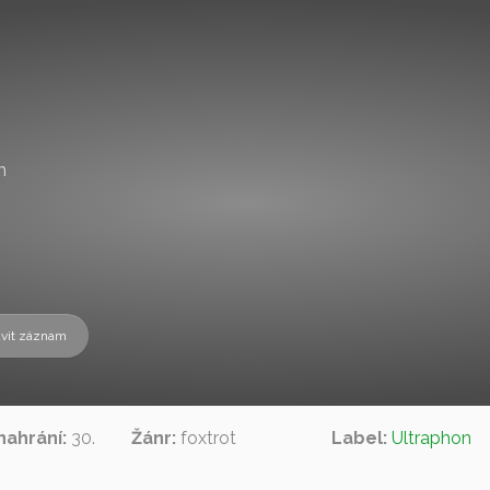
m
vit záznam
nahrání:
30.
Žánr:
foxtrot
Label:
Ultraphon