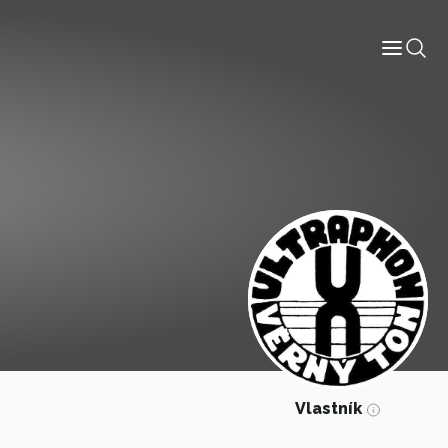
Informace
Labely
Diskografie
Slovník pojmů
Osoby
Kontakt
Vlastník