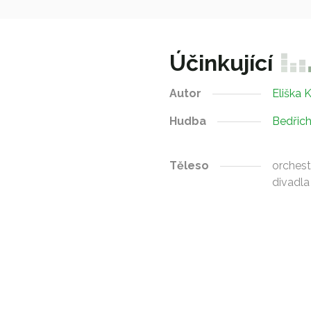
Účinkující
Autor
Eliška 
Hudba
Bedřic
Těleso
orchest
divadla