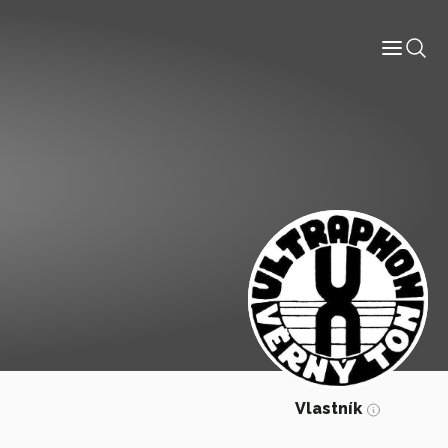
Informace
Labely
Diskografie
Slovník pojmů
Osoby
Kontakt
Vlastník