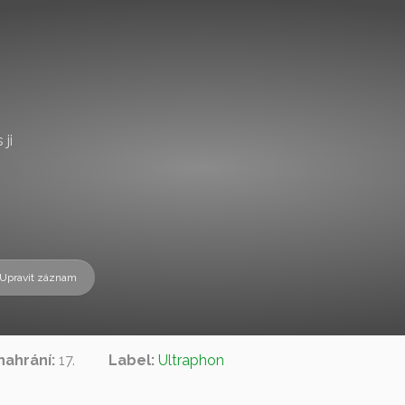
ji
Upravit záznam
nahrání:
17.
Label:
Ultraphon