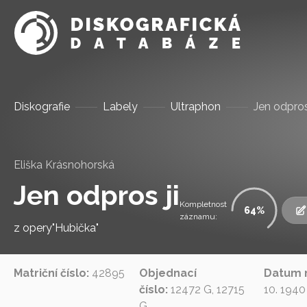
Diskografie
Labely
Ultraphon
Jen odpros 
Eliška Krásnohorská
Jen odpros ji
Kompletnost
64
záznamu:
z opery"Hubička"
Matriční číslo:
42895
Objednací
Datum 
číslo:
12472 G, 12715
10. 1940
G