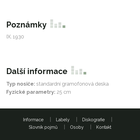
Poznámky
IX. 1930
Další informace
Typ nosiče:
standardní gramofonová deska
Fyzické parametry:
25 cm
Informace
Labely
Diskografie
Slovník pojmů
Osoby
Kontakt