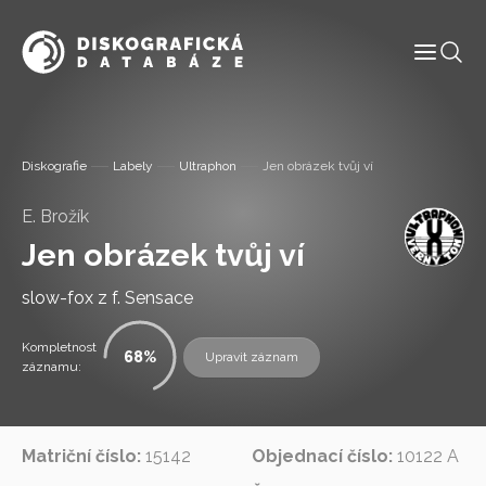
Informace
Diskografie
Labely
Ultraphon
Jen obrázek tvůj ví
Labely
E. Brožík
Jen obrázek tvůj ví
Diskografie
slow-fox z f. Sensace
Slovník pojmů
Kompletnost
68
Upravit záznam
Osoby
záznamu:
Kontakt
Matriční číslo:
15142
Objednací číslo:
10122 A