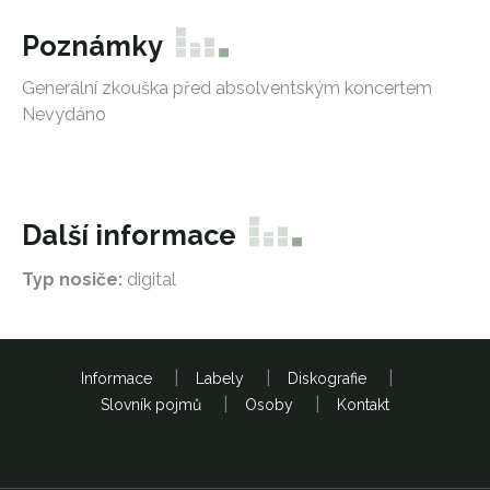
Poznámky
Generální zkouška před absolventským koncertem
Nevydáno
Další informace
Typ nosiče:
digital
Informace
Labely
Diskografie
Slovník pojmů
Osoby
Kontakt