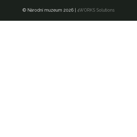
© Národní muzeum 2026
|
4WORKS Solutions