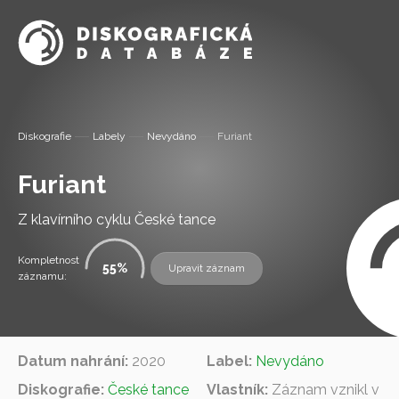
Informa
Diskografie
Labely
Nevydáno
Furiant
Labely
Furiant
Diskogra
Z klavírního cyklu České tance
Slovník 
Kompletnost
55
Upravit záznam
záznamu:
Osoby
Kontakt
Datum nahrání:
2020
Label:
Nevydáno
Diskografie:
České tance
Vlastník:
Záznam vznikl v