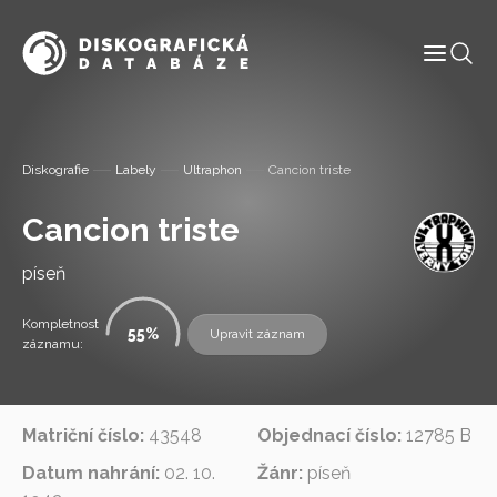
Informace
Diskografie
Labely
Ultraphon
Cancion triste
Labely
Cancion triste
Diskografie
píseň
Slovník pojmů
Kompletnost
55
Upravit záznam
záznamu:
Osoby
Matriční číslo:
43548
Objednací číslo:
12785 B
Kontakt
Datum nahrání:
02. 10.
Žánr:
píseň