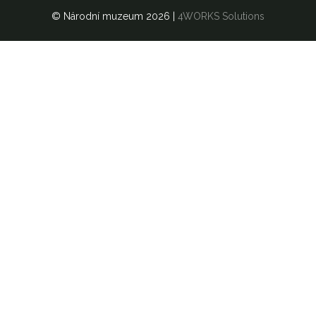
© Národní muzeum 2026
|
4WORKS Solutions