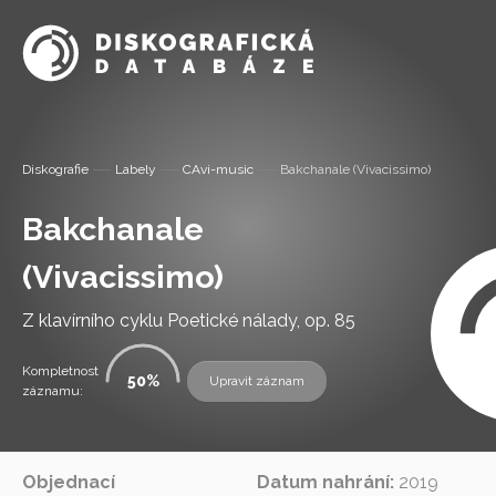
Informa
Diskografie
Labely
CAvi-music
Bakchanale (Vivacissimo)
Labely
Bakchanale
Diskogra
(Vivacissimo)
Slovník 
Z klavírního cyklu Poetické nálady, op. 85
Kompletnost
Osoby
50
Upravit záznam
záznamu:
Kontakt
Objednací
Datum nahrání:
2019