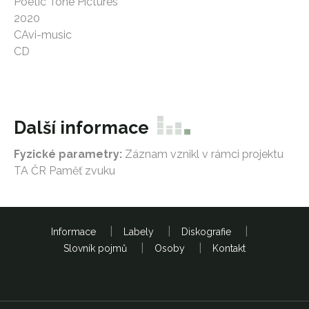
Poetic Tone Pictures
2020
CAvi-music
CD
Další informace
Fyzické parametry:
Záznam vznikl v rámci projektu
TA ČR Paměť zvuku
Informace
Labely
Diskografie
Slovník pojmů
Osoby
Kontakt